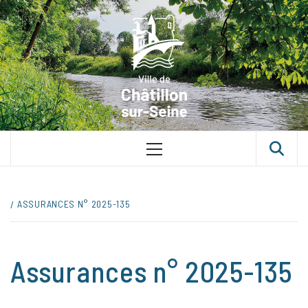
Skip
VILLE D
to
content
CHÂTILLON
SUR-SEINE
UNE VILLE DANS UN PARC
Primary
Menu
ASSURANCES N° 2025-135
Assurances n° 2025-135