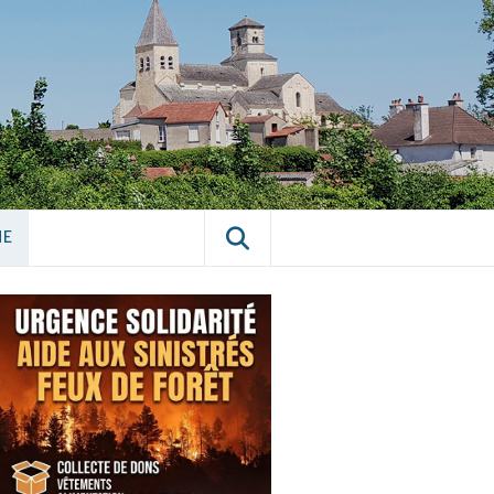
E CHÂTILLON-
NE
NE