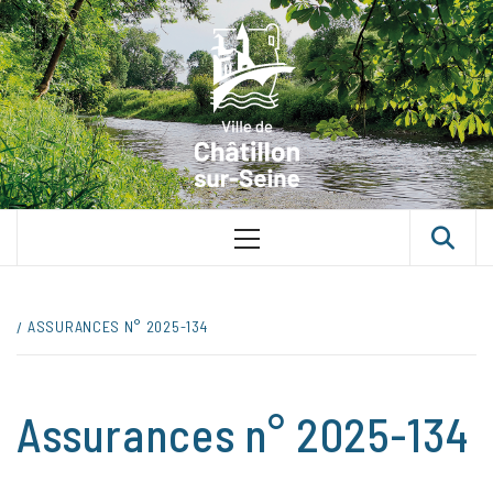
Skip
VILLE D
to
content
CHÂTILLON
SUR-SEINE
UNE VILLE DANS UN PARC
Primary
Menu
ASSURANCES N° 2025-134
Assurances n° 2025-134