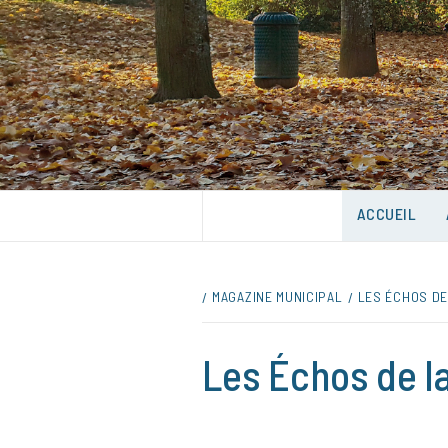
Skip
to
content
UNE VILLE DANS UN PARC
ACCUEIL
MAGAZINE MUNICIPAL
LES ÉCHOS DE 
Les Échos de la