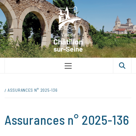
Skip
VILLE D
to
content
CHÂTILLON
SUR-SEINE
UNE VILLE DANS UN PARC
Primary
Menu
ASSURANCES N° 2025-136
Assurances n° 2025-136