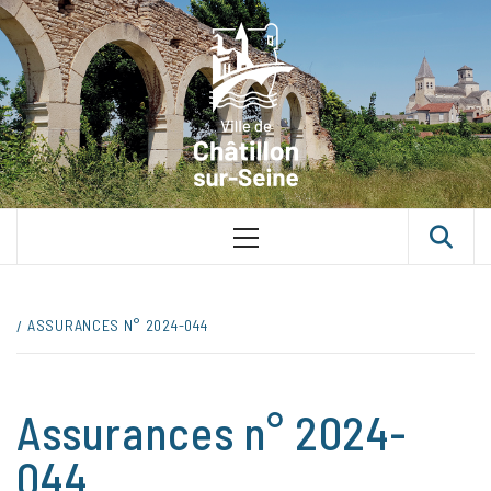
Skip
VILLE D
to
content
CHÂTILLON
SUR-SEINE
UNE VILLE DANS UN PARC
Primary
Menu
ASSURANCES N° 2024-044
Assurances n° 2024-
044