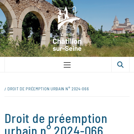
Skip
VILLE D
to
content
CHÂTILLON
SUR-SEINE
UNE VILLE DANS UN PARC
Primary
Menu
DROIT DE PRÉEMPTION URBAIN N° 2024-066
Droit de préemption
urbain n° 2024-066