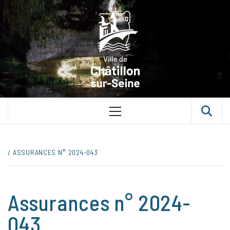
Skip
VILLE D
to
content
CHÂTILLON
SUR-SEINE
UNE VILLE DANS UN PARC
Primary
Menu
ASSURANCES N° 2024-043
Assurances n° 2024-
043