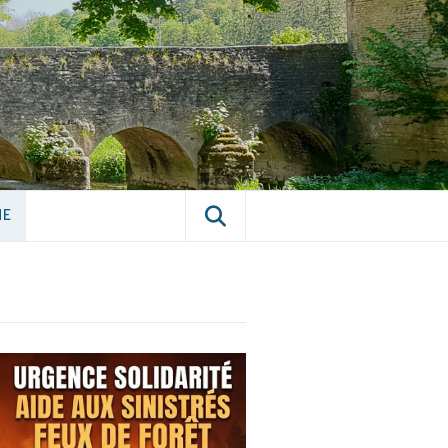
E CHÂTILLON-
NE
NE