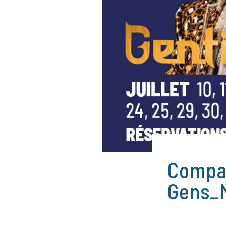
Compa
Gens_M