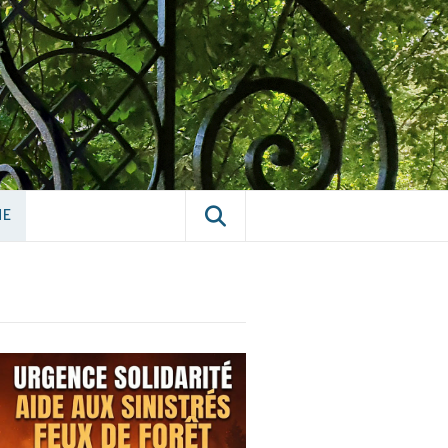
E CHÂTILLON-
NE
NE