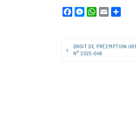
Facebook
Messenger
WhatsApp
Email
Par
NAVIGATION
DROIT DE PRÉEMPTION UR
DE
N° 2025-046
L’ARTICLE