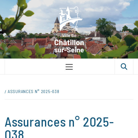
Skip
VILLE D
to
content
CHÂTILLON
SUR-SEINE
UNE VILLE DANS UN PARC
Primary
Menu
ASSURANCES N° 2025-038
Assurances n° 2025-
038