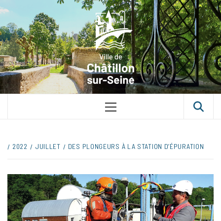
Skip
VILLE D
to
content
CHÂTILLON
SUR-SEINE
UNE VILLE DANS UN PARC
Primary
Menu
2022
JUILLET
DES PLONGEURS À LA STATION D’ÉPURATION