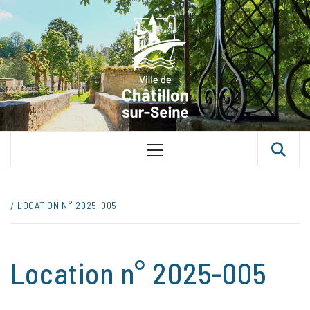
Skip
VILLE D
to
content
CHÂTILLON
SUR-SEINE
UNE VILLE DANS UN PARC
Primary
Menu
LOCATION N° 2025-005
Location n° 2025-005