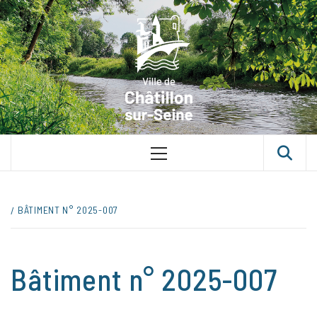
Skip
VILLE D
to
content
CHÂTILLON
SUR-SEINE
UNE VILLE DANS UN PARC
Primary
Menu
BÂTIMENT N° 2025-007
Bâtiment n° 2025-007