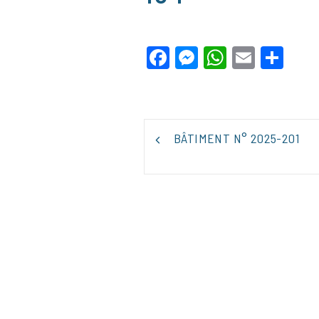
Facebook
Messenger
WhatsApp
Email
Par
NAVIGATION
BÂTIMENT N° 2025-201
DE
L’ARTICLE