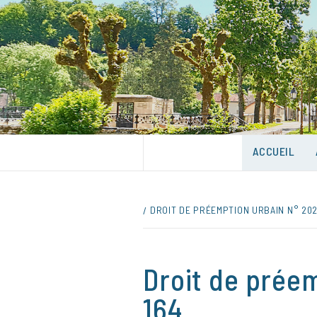
Skip
to
content
UNE VILLE DANS UN PARC
ACCUEIL
DROIT DE PRÉEMPTION URBAIN N° 202
Droit de prée
164