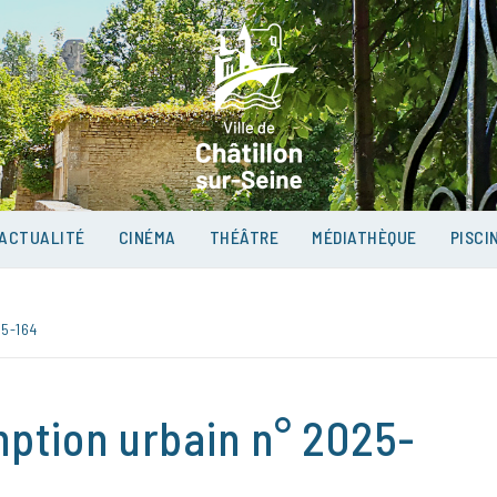
VILLE D
SUR-SEI
ACTUALITÉ
CINÉMA
THÉÂTRE
MÉDIATHÈQUE
PISCI
5-164
mption urbain n° 2025-