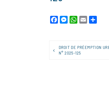
Facebook
Messenger
WhatsApp
Email
Par
NAVIGATION
DROIT DE PRÉEMPTION UR
DE
N° 2025-125
L’ARTICLE