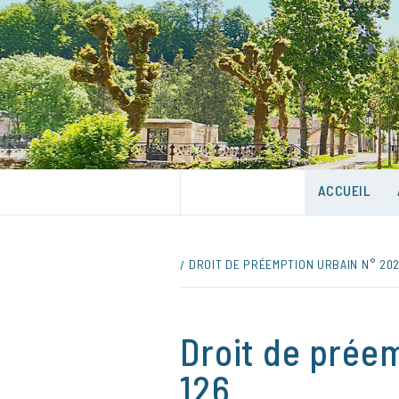
Skip
to
content
UNE VILLE DANS UN PARC
ACCUEIL
DROIT DE PRÉEMPTION URBAIN N° 202
Droit de prée
126