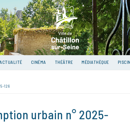
VILLE D
SUR-SEI
ACTUALITÉ
CINÉMA
THÉÂTRE
MÉDIATHÈQUE
PISCI
5-126
mption urbain n° 2025-