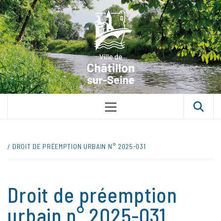
Skip
VILLE D
to
content
CHÂTILLON
SUR-SEINE
UNE VILLE DANS UN PARC
Primary
Menu
DROIT DE PRÉEMPTION URBAIN N° 2025-031
Droit de préemption
urbain n° 2025-031