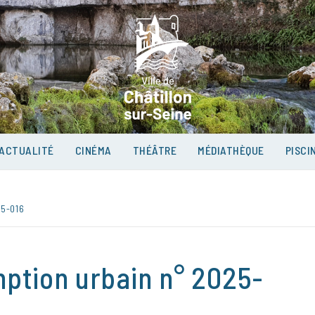
VILLE D
SUR-SEI
ACTUALITÉ
CINÉMA
THÉÂTRE
MÉDIATHÈQUE
PISCI
5-016
mption urbain n° 2025-