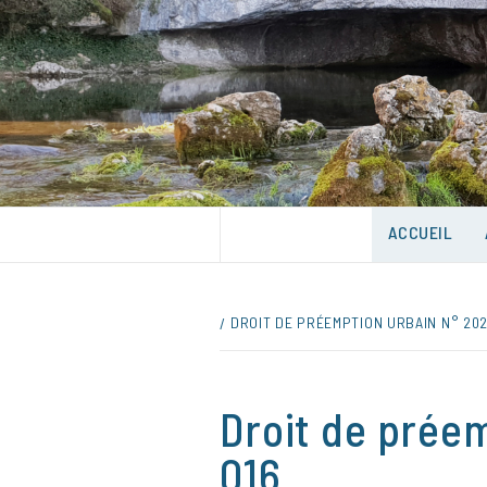
Skip
to
content
UNE VILLE DANS UN PARC
ACCUEIL
DROIT DE PRÉEMPTION URBAIN N° 202
Droit de prée
016