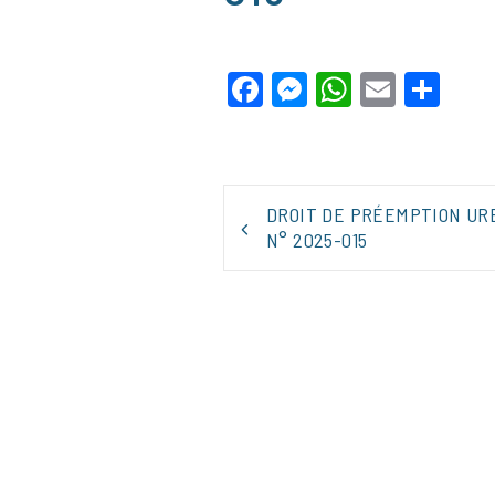
Facebook
Messenger
WhatsApp
Email
Par
NAVIGATION
DROIT DE PRÉEMPTION UR
DE
N° 2025-015
L’ARTICLE