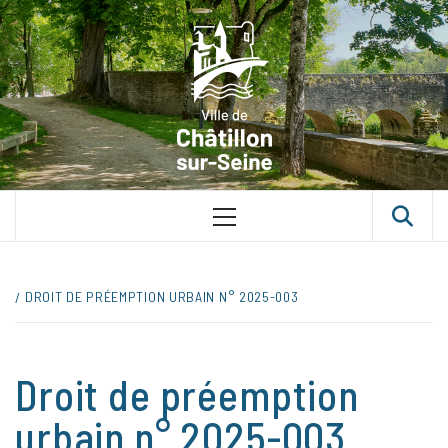
Skip
VILLE D
to
content
CHÂTILLON
SUR-SEINE
UNE VILLE DANS UN PARC
Primary
Menu
DROIT DE PRÉEMPTION URBAIN N° 2025-003
Droit de préemption
urbain n° 2025-003