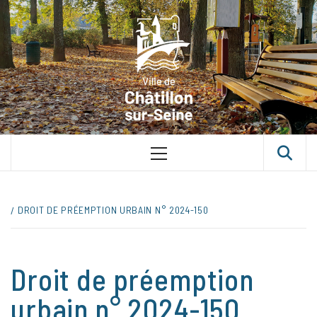
Skip
VILLE D
to
content
CHÂTILLON
SUR-SEINE
UNE VILLE DANS UN PARC
Primary
Menu
DROIT DE PRÉEMPTION URBAIN N° 2024-150
Droit de préemption
urbain n° 2024-150