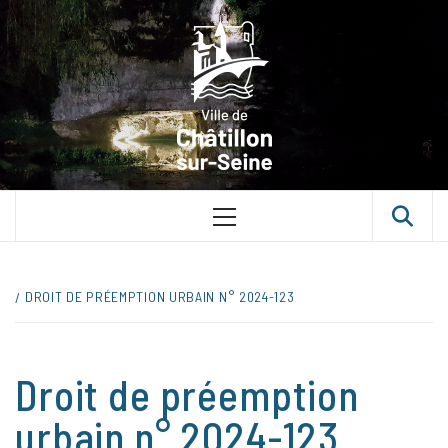
Skip
VILLE D
to
content
CHÂTILLON
SUR-SEINE
UNE VILLE DANS UN PARC
Primary
Menu
DROIT DE PRÉEMPTION URBAIN N° 2024-123
Droit de préemption
urbain n° 2024-123