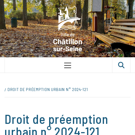
Skip
VILLE D
to
content
CHÂTILLON
SUR-SEINE
UNE VILLE DANS UN PARC
Primary
Menu
DROIT DE PRÉEMPTION URBAIN N° 2024-121
Droit de préemption
urbain n° 2024-121