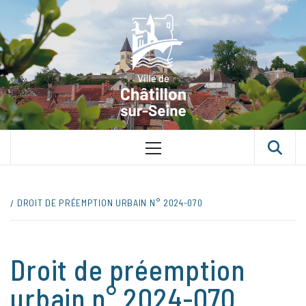
Skip
VILLE D
to
content
CHÂTILLON
SUR-SEINE
UNE VILLE DANS UN PARC
Primary
Menu
DROIT DE PRÉEMPTION URBAIN N° 2024-070
Droit de préemption
urbain n° 2024-070