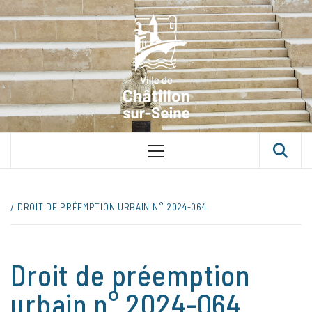
Skip
VILLE D
to
content
CHÂTILLON
SUR-SEINE
UNE VILLE DANS UN PARC
Primary
Menu
DROIT DE PRÉEMPTION URBAIN N° 2024-064
Droit de préemption
urbain n° 2024-064