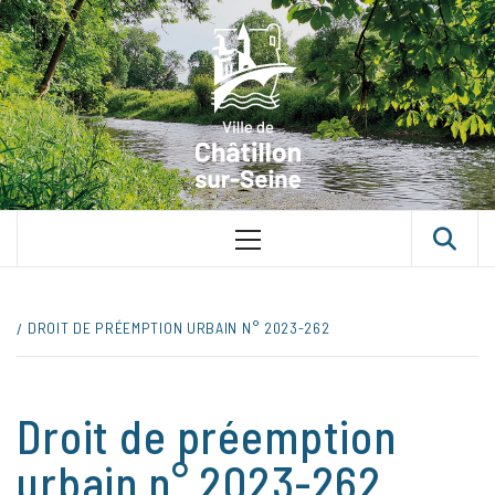
Skip
VILLE D
to
content
CHÂTILLON
SUR-SEINE
UNE VILLE DANS UN PARC
Primary
Menu
DROIT DE PRÉEMPTION URBAIN N° 2023-262
Droit de préemption
urbain n° 2023-262