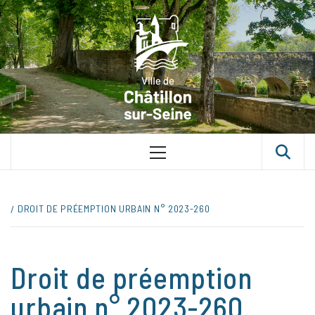
Skip
VILLE D
to
content
CHÂTILLON
SUR-SEINE
UNE VILLE DANS UN PARC
Primary
Menu
DROIT DE PRÉEMPTION URBAIN N° 2023-260
Droit de préemption
urbain n° 2023-260