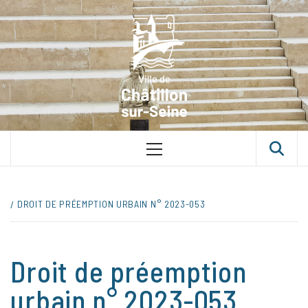
Skip
VILLE D
to
content
CHÂTILLON
SUR-SEINE
UNE VILLE DANS UN PARC
Primary
Menu
DROIT DE PRÉEMPTION URBAIN N° 2023-053
Droit de préemption
urbain n° 2023-053