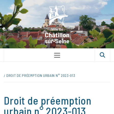
Skip
VILLE D
to
content
CHÂTILLON
SUR-SEINE
UNE VILLE DANS UN PARC
Primary
Menu
DROIT DE PRÉEMPTION URBAIN N° 2023-013
Droit de préemption
urbain n° 2023-013