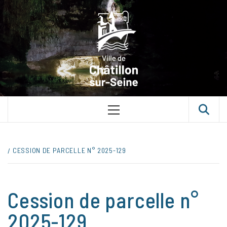
Skip
VILLE D
to
content
CHÂTILLON
SUR-SEINE
UNE VILLE DANS UN PARC
Primary
Menu
CESSION DE PARCELLE N° 2025-129
Cession de parcelle n°
2025-129