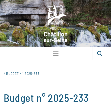
Skip
VILLE D
to
content
CHÂTILLON
SUR-SEINE
UNE VILLE DANS UN PARC
Primary
Menu
BUDGET N° 2025-233
Budget n° 2025-233