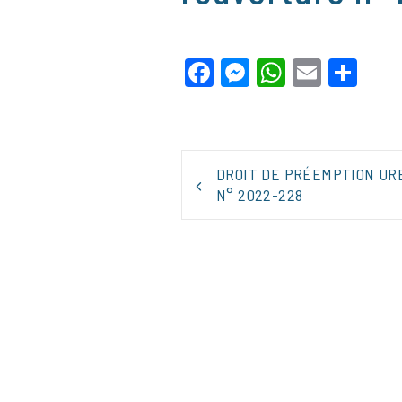
Facebook
Messenger
WhatsApp
Email
Par
NAVIGATION
DROIT DE PRÉEMPTION UR
DE
N° 2022-228
L’ARTICLE