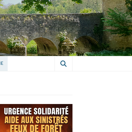
E CHÂTILLON-
NE
NE