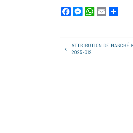
Facebook
Messenger
WhatsApp
Email
Par
NAVIGATION
ATTRIBUTION DE MARCHÉ 
DE
2025-012
L’ARTICLE