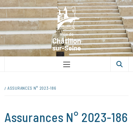
Skip
VILLE D
to
content
CHÂTILLON
SUR-SEINE
UNE VILLE DANS UN PARC
Primary
Menu
ASSURANCES N° 2023-186
Assurances N° 2023-186