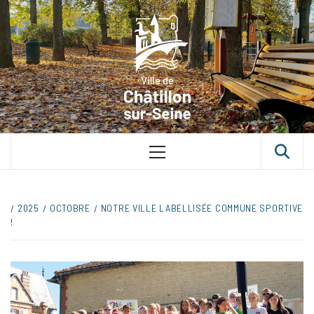
Skip
VILLE D
to
content
CHÂTILLON
SUR-SEINE
UNE VILLE DANS UN PARC
Primary
Menu
2025
OCTOBRE
NOTRE VILLE LABELLISÉE COMMUNE SPORTIVE
!