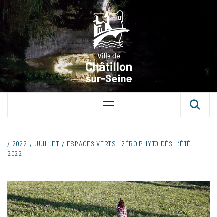
Skip
VILLE D
to
content
CHÂTILLON
SUR-SEINE
UNE VILLE DANS UN PARC
Primary
Menu
2022
JUILLET
ESPACES VERTS : ZÉRO PHYTO DÈS L’ÉTÉ
2022