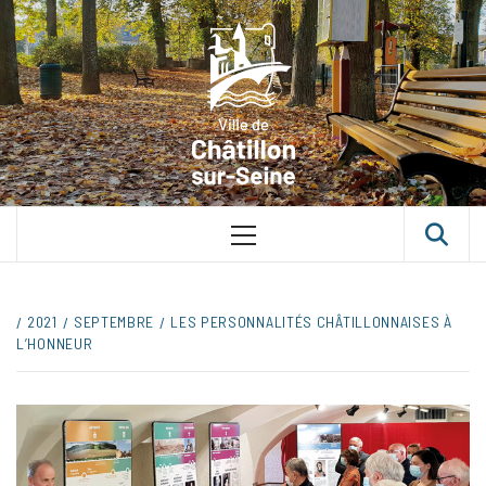
Skip
VILLE D
to
content
CHÂTILLON
SUR-SEINE
UNE VILLE DANS UN PARC
Primary
Menu
2021
SEPTEMBRE
LES PERSONNALITÉS CHÂTILLONNAISES À
L’HONNEUR