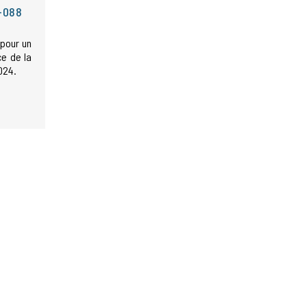
-088
 pour un
ce de la
024.