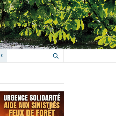
E CHÂTILLON-
NE
NE