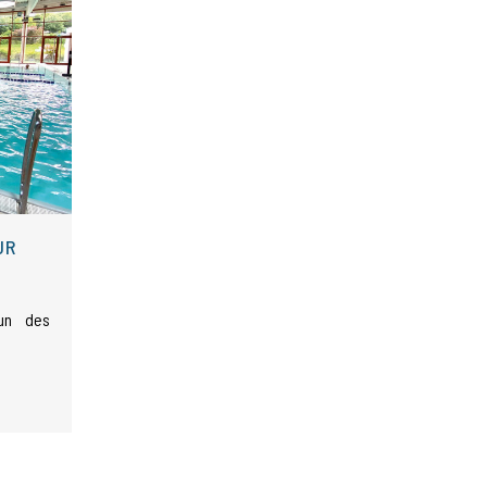
UR
un des