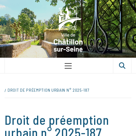
Skip
VILLE D
to
content
CHÂTILLON
SUR-SEINE
UNE VILLE DANS UN PARC
Primary
Menu
DROIT DE PRÉEMPTION URBAIN N° 2025-187
Droit de préemption
urbain n° 2025-187