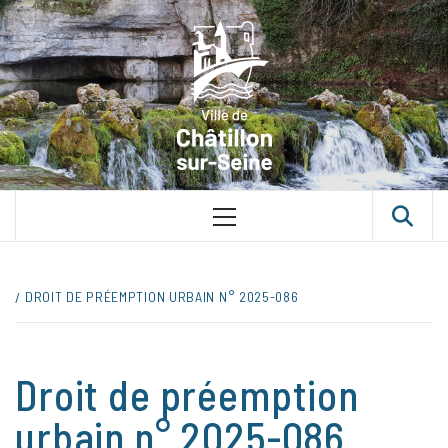
Skip
VILLE D
to
content
CHÂTILLON
SUR-SEINE
UNE VILLE DANS UN PARC
Primary
Menu
DROIT DE PRÉEMPTION URBAIN N° 2025-086
Droit de préemption
urbain n° 2025-086