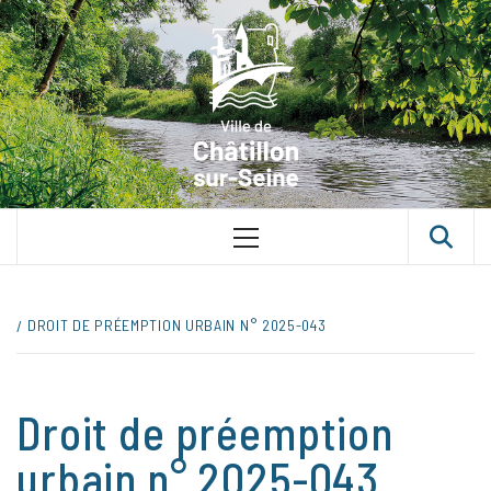
Skip
VILLE D
to
content
CHÂTILLON
SUR-SEINE
UNE VILLE DANS UN PARC
Primary
Menu
DROIT DE PRÉEMPTION URBAIN N° 2025-043
Droit de préemption
urbain n° 2025-043