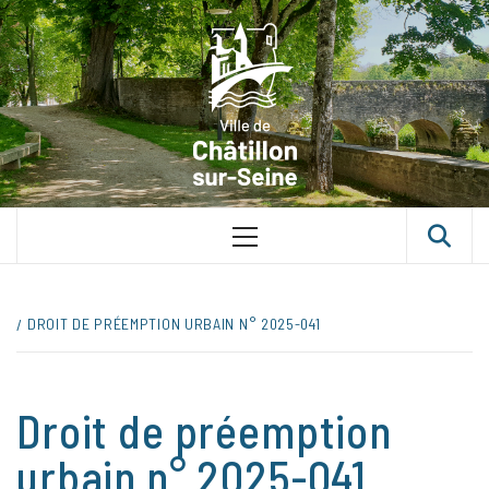
Skip
VILLE D
to
content
CHÂTILLON
SUR-SEINE
UNE VILLE DANS UN PARC
Primary
Menu
DROIT DE PRÉEMPTION URBAIN N° 2025-041
Droit de préemption
urbain n° 2025-041