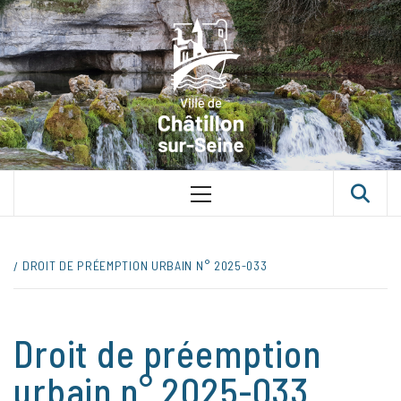
Skip
VILLE D
to
content
CHÂTILLON
SUR-SEINE
UNE VILLE DANS UN PARC
Primary
Menu
DROIT DE PRÉEMPTION URBAIN N° 2025-033
Droit de préemption
urbain n° 2025-033