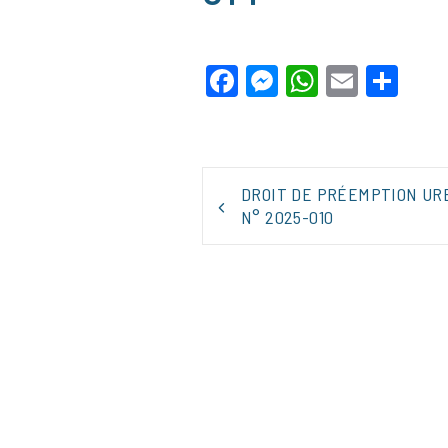
Facebook
Messenger
WhatsApp
Email
Par
NAVIGATION
DROIT DE PRÉEMPTION UR
DE
N° 2025-010
L’ARTICLE