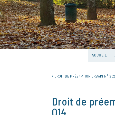
Skip
to
content
UNE VILLE DANS UN PARC
ACCUEIL
DROIT DE PRÉEMPTION URBAIN N° 202
Droit de prée
014