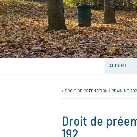
Skip
to
content
UNE VILLE DANS UN PARC
ACCUEIL
DROIT DE PRÉEMPTION URBAIN N° 202
Droit de prée
192