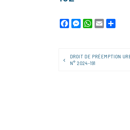
Facebook
Messenger
WhatsApp
Email
Par
NAVIGATION
DROIT DE PRÉEMPTION UR
DE
N° 2024-191
L’ARTICLE