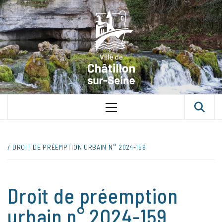
Skip
VILLE D
to
content
CHÂTILLON
SUR-SEINE
UNE VILLE DANS UN PARC
Primary
Menu
DROIT DE PRÉEMPTION URBAIN N° 2024-159
Droit de préemption
urbain n° 2024-159