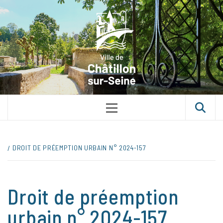
Skip
VILLE D
to
content
CHÂTILLON
SUR-SEINE
UNE VILLE DANS UN PARC
Primary
Menu
DROIT DE PRÉEMPTION URBAIN N° 2024-157
Droit de préemption
urbain n° 2024-157