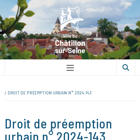
Skip
VILLE D
to
content
CHÂTILLON
SUR-SEINE
UNE VILLE DANS UN PARC
Primary
Menu
DROIT DE PRÉEMPTION URBAIN N° 2024-143
Droit de préemption
urbain n° 2024-143