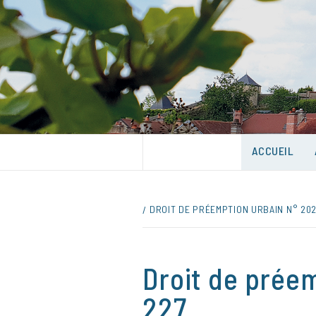
Skip
to
content
UNE VILLE DANS UN PARC
ACCUEIL
DROIT DE PRÉEMPTION URBAIN N° 20
Droit de prée
227