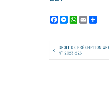
Facebook
Messenger
WhatsApp
Email
Par
NAVIGATION
DROIT DE PRÉEMPTION UR
DE
N° 2023-226
L’ARTICLE